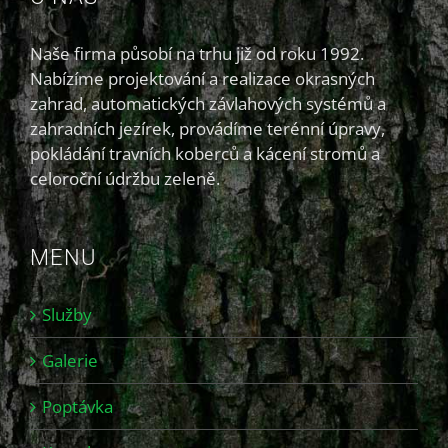
Naše firma působí na trhu již od roku 1992.
Nabízíme projektování a realizace okrasných
zahrad, automatických závlahových systémů a
zahradních jezírek, provádíme terénní úpravy,
pokládání travních koberců a kácení stromů a
celoroční údržbu zeleně.
MENU
Služby
Galerie
Poptávka