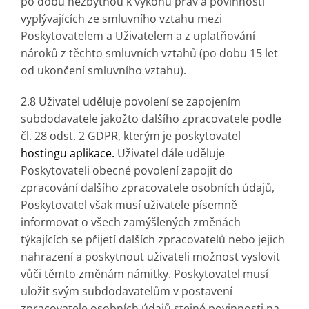
po dobu nezbytnou k výkonu práv a povinností
vyplývajících ze smluvního vztahu mezi
Poskytovatelem a Uživatelem a z uplatňování
nároků z těchto smluvních vztahů (po dobu 15 let
od ukončení smluvního vztahu).
2.8 Uživatel uděluje povolení se zapojením
subdodavatele jakožto dalšího zpracovatele podle
čl. 28 odst. 2 GDPR, kterým je poskytovatel
hostingu aplikace.
Uživatel dále uděluje
Poskytovateli obecné povolení zapojit do
zpracování dalšího zpracovatele osobních údajů,
Poskytovatel však musí uživatele písemně
informovat o všech zamýšlených změnách
týkajících se přijetí dalších zpracovatelů nebo jejich
nahrazení a poskytnout uživateli možnost vyslovit
vůči těmto změnám námitky. Poskytovatel musí
uložit svým subdodavatelům v postavení
zpracovatele osobních údajů stejné povinnosti na