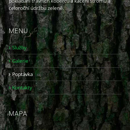
pokládání travních koberců a kácení stromů a
celoroční údržbu zeleně.
MENU
Služby
Galerie
Poptávka
Kontakty
MAPA