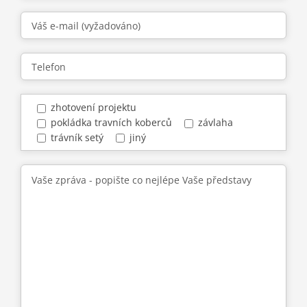
zhotovení projektu
pokládka travních koberců
závlaha
trávník setý
jiný